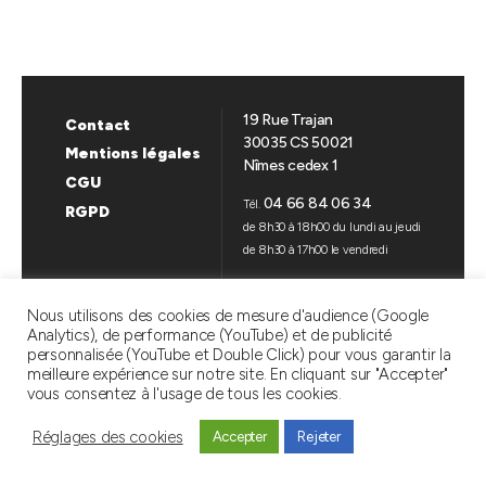
19 Rue Trajan
Contact
30035 CS 50021
Mentions légales
Nîmes cedex 1
CGU
04 66 84 06 34
Tél.
RGPD
de 8h30 à 18h00 du lundi au jeudi
de 8h30 à 17h00 le vendredi
SUIVEZ-NOUS
Nous utilisons des cookies de mesure d'audience (Google
Analytics), de performance (YouTube) et de publicité
Linkedin
YouTube
personnalisée (YouTube et Double Click) pour vous garantir la
meilleure expérience sur notre site. En cliquant sur "Accepter"
vous consentez à l'usage de tous les cookies.
Haut
↑
© 2026
SAT AMÉNAGEMENT
Réglages des cookies
Accepter
Rejeter