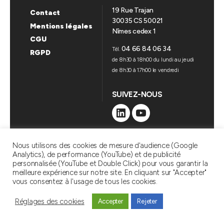
19 Rue Trajan
Contact
30035 CS 50021
Mentions légales
Nîmes cedex 1
CGU
04 66 84 06 34
Tél.
RGPD
de 8h30 à 18h00 du lundi au jeudi
de 8h30 à 17h00 le vendredi
SUIVEZ-NOUS
Linkedin
YouTube
Nous utilisons des cookies de mesure d'audience (Google
Haut
↑
© 2026
SAT AMÉNAGEMENT
Analytics), de performance (YouTube) et de publicité
personnalisée (YouTube et Double Click) pour vous garantir la
meilleure expérience sur notre site. En cliquant sur "Accepter"
vous consentez à l'usage de tous les cookies.
Réglages des cookies
Accepter
Rejeter