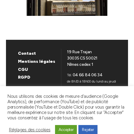
19 Rue Trajan
Contact
30035 CS 50021
Mentions légales
Nîmes cedex 1
CGU
04 66 84 06 34
Tél.
RGPD
de 8h30 à 18h00 du lundi au jeudi
de 8h30 à 17h00 le vendredi
Nous utilisons des cookies de mesure d'audience (Google
Analytics), de performance (YouTube) et de publicité
SUIVEZ-NOUS
personnalisée (YouTube et Double Click) pour vous garantir la
meilleure expérience sur notre site. En cliquant sur "Accepter"
Linkedin
YouTube
vous consentez à l'usage de tous les cookies.
Réglages des cookies
Accepter
Rejeter